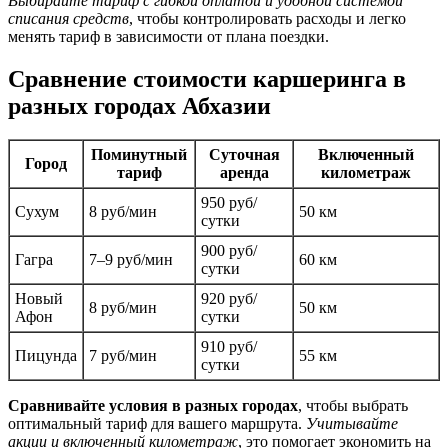
Выбирайте тариф с гибкой оплатой и удобной системой
списания средств
, чтобы контролировать расходы и легко
менять тариф в зависимости от плана поездки.
Сравнение стоимости каршеринга в
разных городах Абхазии
Поминутный
Суточная
Включенный
Город
тариф
аренда
километраж
950 руб/
Сухум
8 руб/мин
50 км
сутки
900 руб/
Гагра
7–9 руб/мин
60 км
сутки
Новый
920 руб/
8 руб/мин
50 км
Афон
сутки
910 руб/
Пицунда
7 руб/мин
55 км
сутки
Сравнивайте условия в разных городах
, чтобы выбрать
оптимальный тариф для вашего маршрута.
Учитывайте
акции и включенный километраж
, это помогает экономить на