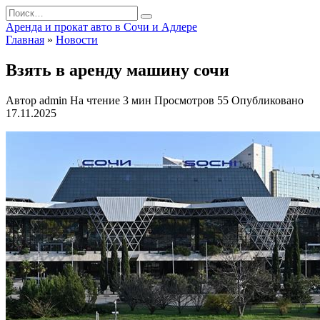
Перейти
Search
к
for:
Аренда и прокат авто в Сочи и Адлере
содержанию
Главная
»
Новости
Взять в аренду машину сочи
Автор
admin
На чтение
3 мин
Просмотров
55
Опубликовано
17.11.2025