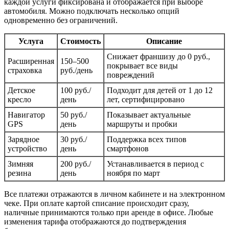
каждой услуги фиксирована и отображается при выборе
автомобиля. Можно подключать несколько опций
одновременно без ограничений.
Услуга
Стоимость
Описание
Снижает франшизу до 0 руб.,
Расширенная
150–500
покрывает все виды
страховка
руб./день
повреждений
Детское
100 руб./
Подходит для детей от 1 до 12
кресло
день
лет, сертифицировано
Навигатор
50 руб./
Показывает актуальные
GPS
день
маршруты и пробки
Зарядное
30 руб./
Поддержка всех типов
устройство
день
смартфонов
Зимняя
200 руб./
Устанавливается в период с
резина
день
ноября по март
Все платежи отражаются в личном кабинете и на электронном
чеке. При оплате картой списание происходит сразу,
наличные принимаются только при аренде в офисе. Любые
изменения тарифа отображаются до подтверждения