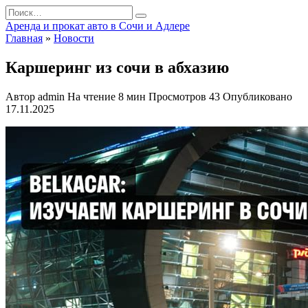
Перейти
Search
к
for:
Аренда и прокат авто в Сочи и Адлере
содержанию
Главная
»
Новости
Каршеринг из сочи в абхазию
Автор
admin
На чтение
8 мин
Просмотров
43
Опубликовано
17.11.2025